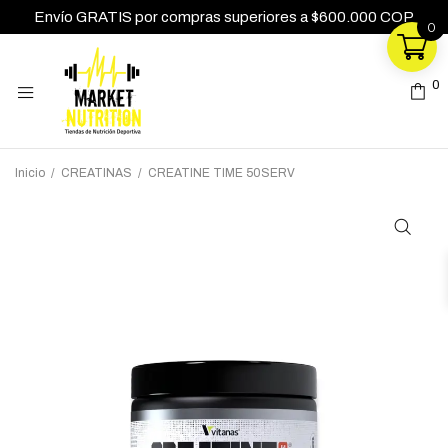
Envío GRATIS por compras superiores a $600.000 COP
0
0
0
Inicio
/
CREATINAS
/
CREATINE TIME 50SERV