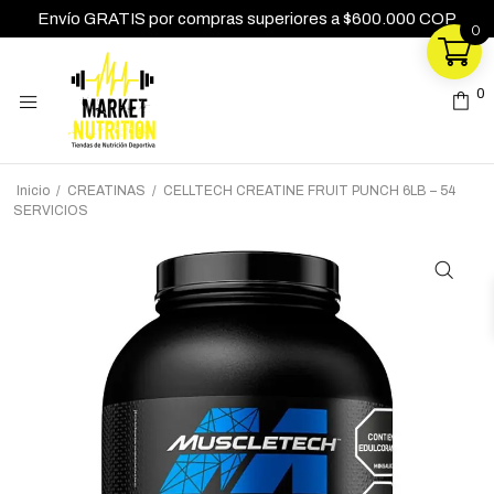
Envío GRATIS por compras superiores a $600.000 COP
0
0
0
Inicio
/
CREATINAS
/
CELLTECH CREATINE FRUIT PUNCH 6LB – 54
SERVICIOS