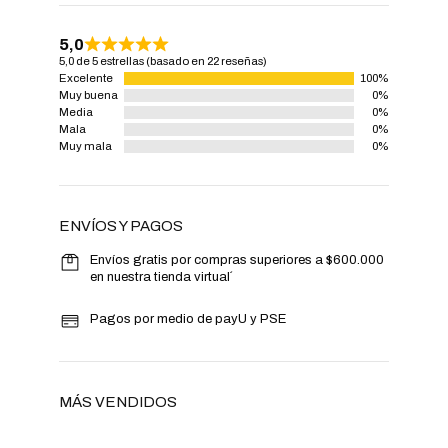
5,0
5,0 de 5 estrellas (basado en 22 reseñas)
Excelente
100%
Muy buena
0%
Media
0%
Mala
0%
Muy mala
0%
ENVÍOS Y PAGOS
Envíos gratis por compras superiores a $600.000
en nuestra tienda virtual´
Pagos por medio de payU y PSE
MÁS VENDIDOS