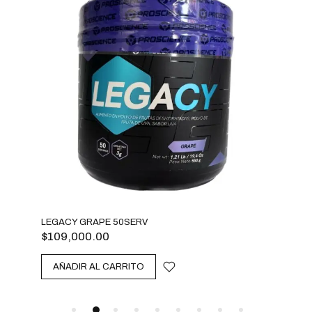
LEGACY GRAPE 50SERV
LEG
$
109,000.00
$
10
AÑADIR AL CARRITO
A