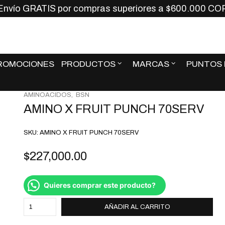
vío GRATIS por compras superiores a $600.000 COP
Envío GRATIS por compras superiores a $600.000 CO
ROMOCIONES
PRODUCTOS
MARCAS
PUNTOS 
ROMOCIONES
PRODUCTOS
MARCAS
PUNTOS 
AMINOACIDOS
BSN
AMINO X FRUIT PUNCH 70SERV
SKU:
AMINO X FRUIT PUNCH 70SERV
$
227,000.00
Quieres comprar este producto?
AÑADIR AL CARRITO