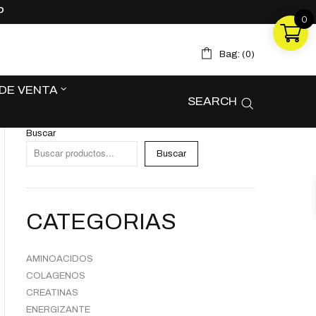
P
0
0
0
Bag: (
0
)
Bag: (
0
)
DE VENTA
SEARCH
DE VENTA
SEARCH
Buscar
Buscar
CATEGORIAS
AMINOACIDOS
COLAGENOS
CREATINAS
ENERGIZANTE