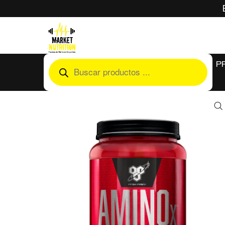
En
P
P