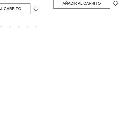
AÑADIR AL CARRITO
AL CARRITO
MÁS
Market Nutrition