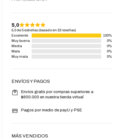
5,0
5,0 de 5 estrellas (basado en 22 reseñas)
Excelente
100%
Muy buena
0%
Media
0%
Mala
0%
Muy mala
0%
ENVÍOS Y PAGOS
Envíos gratis por compras superiores a
$600.000 en nuestra tienda virtual´
Pagos por medio de payU y PSE
ALPHA AMINO BCAA FRUIT PUNCH 30
AMINO X BLUE RAZ 30SER
SERV
$
119,000.00
$
129,000.00
MÁS VENDIDOS