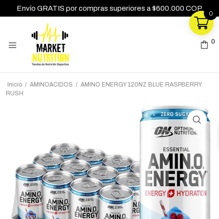
Envío GRATIS por compras superiores a $600.000 COP
0
0
0
Inicio
/
AMINOACIDOS
/
AMINO ENERGY 120NZ BLUE RASPBERRY
RUSH