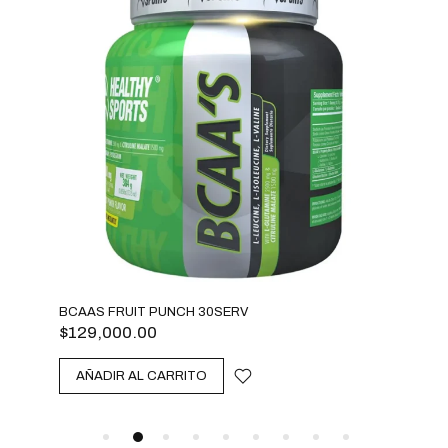
BCAAS FRUIT PUNCH 30SERV
AMI
$
129,000.00
$
12
AÑADIR AL CARRITO
A