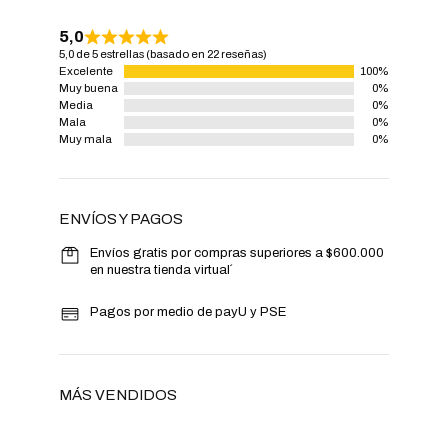
5,0
5,0 de 5 estrellas (basado en 22 reseñas)
Excelente
100%
Muy buena
0%
Media
0%
Mala
0%
Muy mala
0%
ENVÍOS Y PAGOS
Envíos gratis por compras superiores a $600.000
en nuestra tienda virtual´
Pagos por medio de payU y PSE
MÁS VENDIDOS