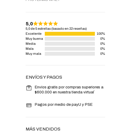
5,0
5,0 de 5 estrellas (basado en 22 reseñas)
Excelente
100%
Muy buena
0%
Media
0%
Mala
0%
Muy mala
0%
ENVÍOS Y PAGOS
Envíos gratis por compras superiores a
$600.000 en nuestra tienda virtual´
Pagos por medio de payU y PSE
MÁS VENDIDOS