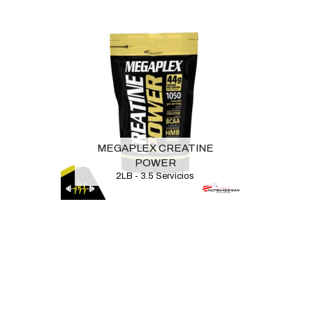
MEGAPLEX CREATINE
POWER
2LB - 3.5 Servicios
TIENDAS
INFORMACIÓN
Chicó:
Calle 96 # 10-30
Quiénes somos
Chicó:
Calle 90 # 14-16
Blog